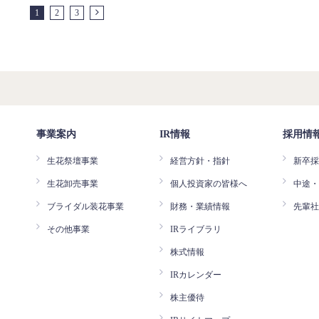
1
2
3
事業案内
IR情報
採用情
生花祭壇事業
経営方針・指針
新卒
生花卸売事業
個人投資家の皆様へ
中途
ブライダル装花事業
財務・業績情報
先輩
その他事業
IRライブラリ
株式情報
IRカレンダー
株主優待