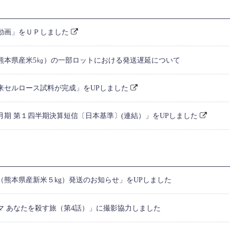
動画」をＵＰしました
熊本県産米5㎏）の一部ロットにおける発送遅延について
来セルロース試料が完成」をUPしました
６月期 第１四半期決算短信〔日本基準〕(連結）」をUPしました
（熊本県産新米５kg）発送のお知らせ」をUPしました
ラマ あなたを殺す旅（第4話）」に撮影協力しました