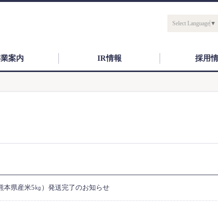
Select Language
▼
事業案内
IR情報
採用
熊本県産米5㎏）発送完了のお知らせ