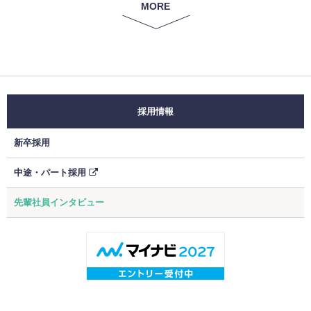
MORE
故人の自宅に生花祭壇を飾りに行ったとき、お花を挿している間、葬家さんと
お話をしたりお茶をしたり・・。そして完成した生花祭壇を見て「ありがと
う」とたくさんサクランボをいただきました。そんな気持ちが嬉しく、あの仕
事は本当にやってよかったと思いました。
ビューティカダングループの魅力とは？
会社の規模が大きいので、普通の花屋では経験できない大きな仕事があること
今後、キャリアを積んでいく上でどのようなビジョンを持っていますか？
です。
採用情報
私と同じく未経験で入社してきた人達に、少しでも早く技術と知識が見につく
様に技術指導に当たりたいと思います。
学生へのメッセージ
新卒採用
手に職をつけるための環境は、まだまだ途上段階にはありますが、当社で是非
ビューティカダングループの魅力とは
とも積極的に技術を習得し、給与アップを目指してください。
花のエキスパートとなるために、花に関する各分野において全力で挑戦できる
中途・パート採用
環境が整っているところではないでしょうか。
先輩社員インタビュー
学生へのメッセージ
みなさんの無限の可能性をビューティカダングループで試してみませんか？
花を挿す仕事は、飽きる事無く続けられる魅力に溢れています。飽きっぽい性
格の私がこれまで続けて来られたのは、その辺の魅力が理由ではないかと思っ
ています。
知識、経験、無くてもOK！みんなで一緒に花を挿しましょう。