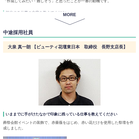
「作成してみたい・難しそう」と思ったことが一番の動機です。
担当する仕事の内容を教えてください
MORE
私の勤務する支店は、2013年の1月に新しくできた支店でスタッフの人数が少
ないのもあり、業務はなんでもやります。
中途採用社員
内容は祭壇に飾る花を挿したり、その花を配達・会場で設営、またその下準備
である、花の水上げから人材育成まで幅広い業務を行います。
大泉 真一朗 【ビューティ花壇東日本 取締役 長野支店長】
仕事のやりがいと醍醐味を教えてください
仕事のやりがいはお客さまに「ありがとう」を言われたときに強く感じます。
醍醐味はやっぱり大きな仕事を私たちスタッフとお客様が一丸となって成功さ
せたとき。達成感が気持ちいいです。
いままでに手がけたなかで印象に残っている仕事を教えてください
葬祭会館イベントの装飾で、赤薔薇をはじめ、赤い花だけを使用した祭壇を作
成しました。
いままで手がけたなかで印象に残っている仕事を教えてください